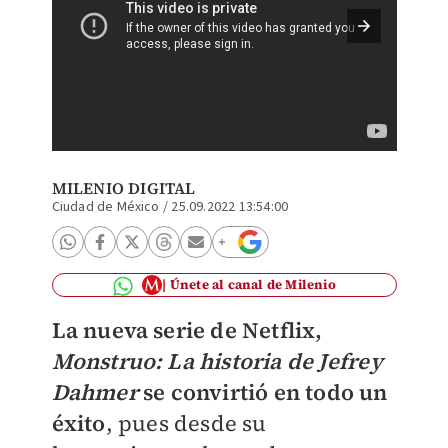
Jeffrey
MILENIO DIGITAL
Ciudad de México
/
25.09.2022 13:54:00
Únete al canal de Milenio
La nueva serie de Netflix,
Monstruo: La historia de Jefrey
Dahmer
se convirtió en todo un
éxito
, pues desde su