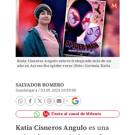
Katia Cisneros Angulo estuvo trabajando más de un
año en Across the spider-verse (Foto: Cortesía Katia
Cisneros Angulo)
SALVADOR ROMERO
Guadalajara
/
03.05.2023 10:59:00
Únete al canal de Milenio
Katia Cisneros Angulo
es una