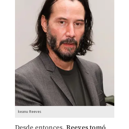
keanu Reeves
Desde entonces,
Reeves tomó