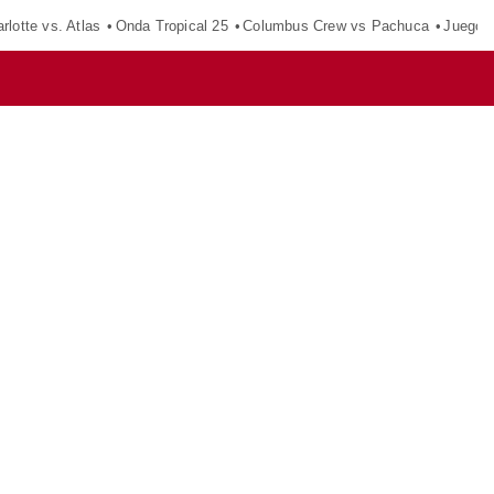
rlotte vs. Atlas
Onda Tropical 25
Columbus Crew vs Pachuca
Juegos