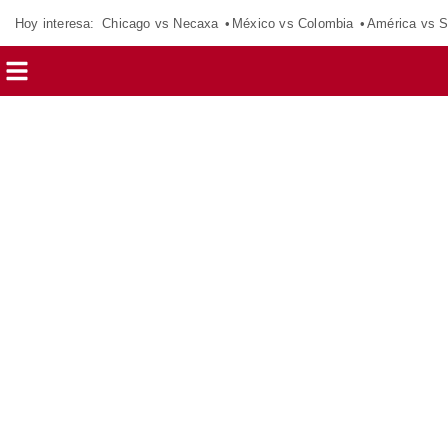
Hoy interesa:
Chicago vs Necaxa
México vs Colombia
América vs S