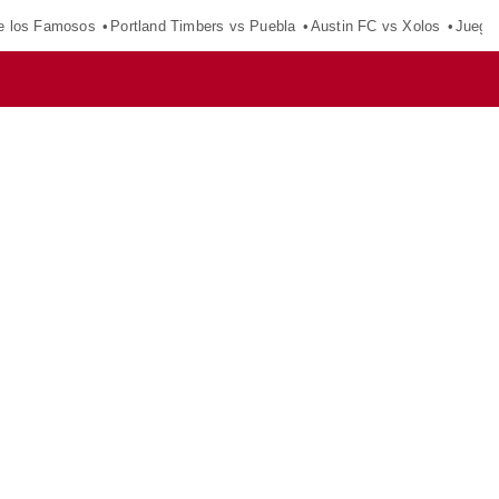
e los Famosos
Portland Timbers vs Puebla
Austin FC vs Xolos
Juego