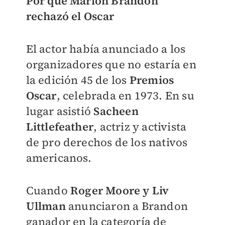
Por qué Marlon Brandon
rechazó el Oscar
El actor había anunciado a los
organizadores que no estaría en
la edición 45 de los
Premios
Oscar
, celebrada en 1973. En su
lugar asistió
Sach
een
Littlefeather
, actriz y activista
de pro derechos de los nativos
americanos.
Cuando
Roger Moore y Liv
Ullman
anunciaron a Brandon
ganador en la categoría de