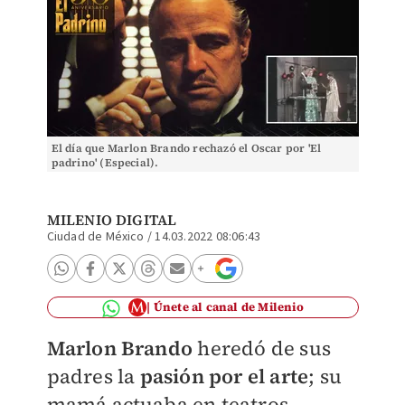
El día que Marlon Brando rechazó el Oscar por 'El
padrino' (Especial).
MILENIO DIGITAL
Ciudad de México
/
14.03.2022 08:06:43
Únete al canal de Milenio
Marlon Brando
heredó de sus
padres la
pasión por el arte
; su
mamá actuaba en teatros