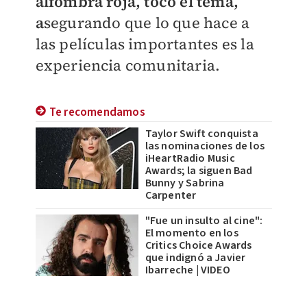
alfombra roja, tocó el tema,
a
segurando que lo que hace a
las películas importantes es la
experiencia comunitaria.
Te recomendamos
Taylor Swift conquista
las nominaciones de los
iHeartRadio Music
Awards; la siguen Bad
Bunny y Sabrina
Carpenter
"Fue un insulto al cine":
El momento en los
Critics Choice Awards
que indignó a Javier
Ibarreche | VIDEO