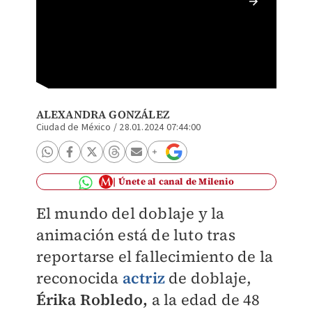
Muere E
a los 4
ALEXANDRA GONZÁLEZ
Ciudad de México
/
28.01.2024 07:44:00
Únete al canal de Milenio
El mundo del doblaje y la
animación está de luto tras
reportarse el fallecimiento de la
reconocida
actriz
de doblaje,
Érika Robledo,
a la edad de 48