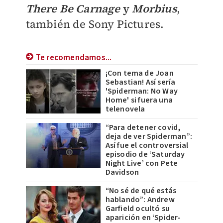
There Be Carnage
y
Morbius
,
también de Sony Pictures.
Te recomendamos...
¡Con tema de Joan
Sebastian! Así sería
'Spiderman: No Way
Home' si fuera una
telenovela
“Para detener covid,
deja de ver Spiderman”:
Así fue el controversial
episodio de ‘Saturday
Night Live’ con Pete
Davidson
“No sé de qué estás
hablando”: Andrew
Garfield ocultó su
aparición en ‘Spider-