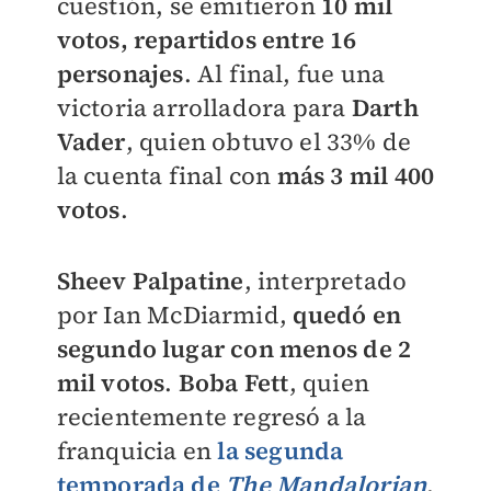
cuestión, se emitieron
10 mil
votos, repartidos entre 16
personajes
. Al final, fue una
victoria arrolladora para
Darth
Vader
, quien obtuvo el 33% de
la cuenta final con
más 3 mil 400
votos
.
Sheev Palpatine
, interpretado
por Ian McDiarmid,
quedó en
segundo lugar con menos de 2
mil votos
.
Boba Fett
, quien
recientemente regresó a la
franquicia en
la segunda
temporada de
The Mandalorian
,