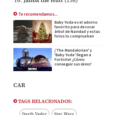
Jabba the Hutt
(158)
Te recomendamos...
Baby Yoda es el adorno
favorito para decorar
árbol de Navidad y estas
fotos lo comprueban
¡'The Mandalorian' y
'Baby Yoda' llegan a
Fortnite! ¿Cómo
conseguir sus skins?
CAR
TAGS RELACIONADOS:
Darth Vader
Star Wars