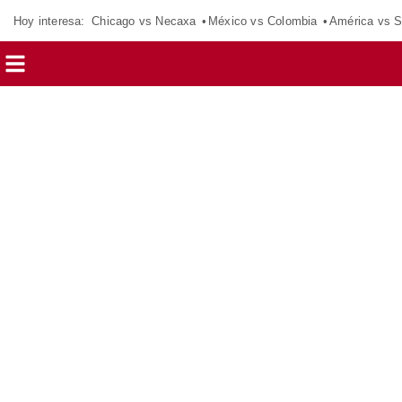
Hoy interesa:
Chicago vs Necaxa
México vs Colombia
América vs S