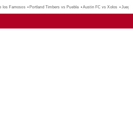
e los Famosos
Portland Timbers vs Puebla
Austin FC vs Xolos
Juego