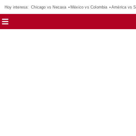
Hoy interesa:
Chicago vs Necaxa
México vs Colombia
América vs S