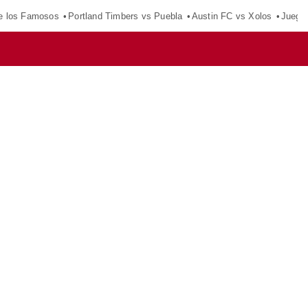
e los Famosos
Portland Timbers vs Puebla
Austin FC vs Xolos
Juego