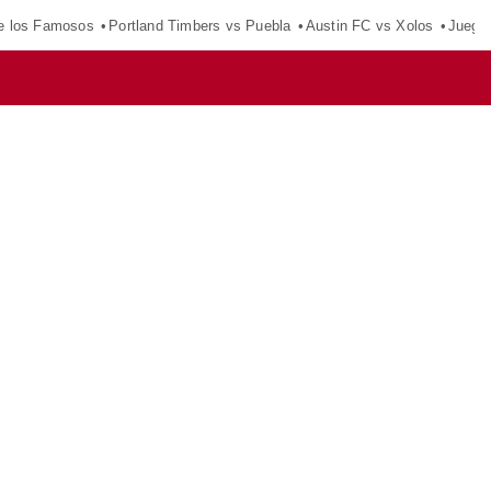
e los Famosos
Portland Timbers vs Puebla
Austin FC vs Xolos
Juego