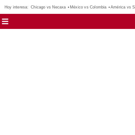
Hoy interesa:
Chicago vs Necaxa
México vs Colombia
América vs S