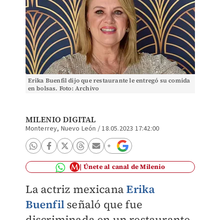
Erika Buenfil dijo que restaurante le entregó su comida
en bolsas. Foto: Archivo
MILENIO DIGITAL
Monterrey, Nuevo León
/
18.05.2023 17:42:00
Únete al canal de Milenio
La actriz mexicana
Erika
Buenfil
señaló que fue
discriminada en un restaurante