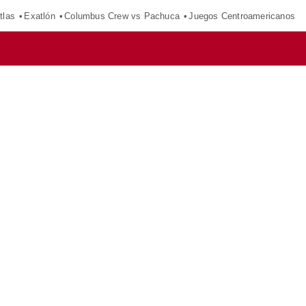
tlas
Exatlón
Columbus Crew vs Pachuca
Juegos Centroamericanos