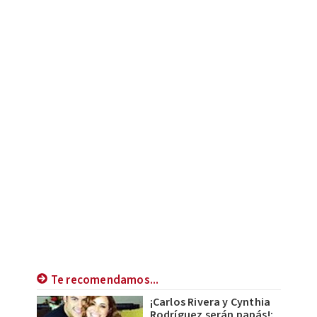
Te recomendamos...
¡Carlos Rivera y Cynthia
Rodríguez serán papás!;