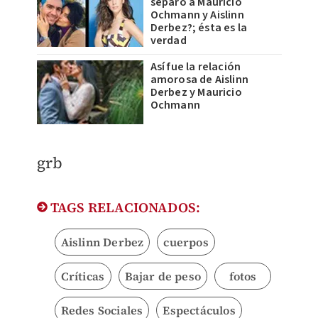
separó a Mauricio
Ochmann y Aislinn
Derbez?; ésta es la
verdad
Así fue la relación
amorosa de Aislinn
Derbez y Mauricio
Ochmann
grb
TAGS RELACIONADOS:
Aislinn Derbez
cuerpos
Críticas
Bajar de peso
fotos
Redes Sociales
Espectáculos