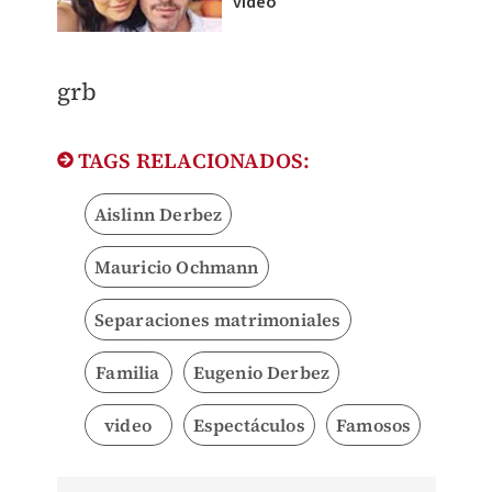
video
grb
TAGS RELACIONADOS:
Aislinn Derbez
Mauricio Ochmann
Separaciones matrimoniales
Familia
Eugenio Derbez
video
Espectáculos
Famosos