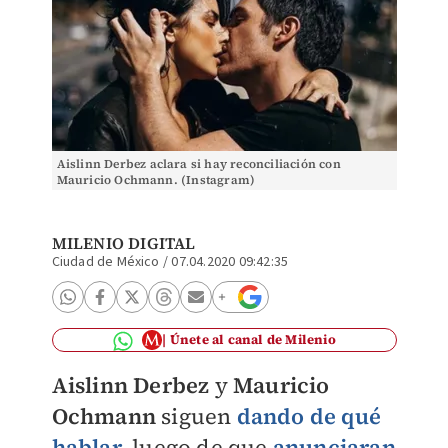
Aislinn Derbez aclara si hay reconciliación con
Mauricio Ochmann. (Instagram)
MILENIO DIGITAL
Ciudad de México
/
07.04.2020 09:42:35
Únete al canal de Milenio
Aislinn Derbez
y
Mauricio
Ochmann
siguen
dando de qué
hablar
,
luego de que
anunciaran