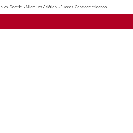
ca vs Seattle
Miami vs Atlético
Juegos Centroamericanos