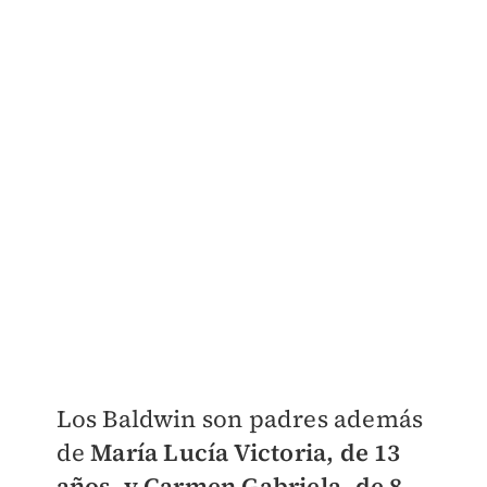
Los Baldwin son padres además
de
María Lucía Victoria, de 13
años, y Carmen Gabriela, de 8 ,