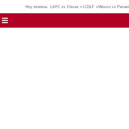
Hoy interesa:
LAFC vs Chivas
LCDLF
México vs Pana