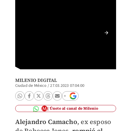
Alejand
Jones |
MILENIO DIGITAL
Ciudad de México
/
27.03.2023 07:04:00
Únete al canal de Milenio
Alejandro Camacho
, ex esposo
de Rebecca Jones,
rompió el