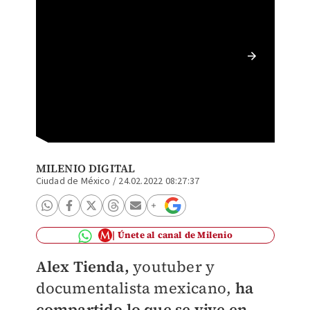
Alex Ti
tras at
MILENIO DIGITAL
Ciudad de México
/
24.02.2022 08:27:37
Únete al canal de Milenio
Alex Tienda,
youtuber y
documentalista mexicano,
ha
compartido lo que se vive en