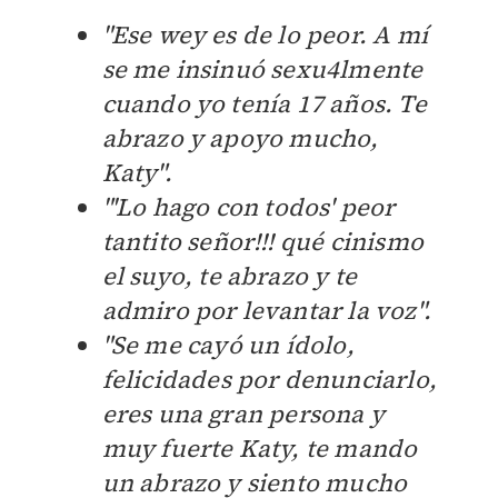
"Ese wey es de lo peor. A mí
se me insinuó sexu4lmente
cuando yo tenía 17 años. Te
abrazo y apoyo mucho,
Katy".
"'L
o hago con todos' peor
tantito señor!!! qué cinismo
el suyo, te abrazo y te
admiro por levantar la voz".
"S
e me cayó un ídolo,
felicidades por denunciarlo,
eres una gran persona y
muy fuerte Katy, te mando
un abrazo y siento mucho