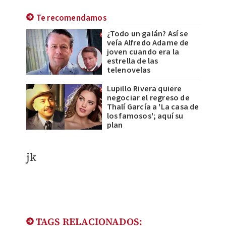
Te recomendamos
¿Todo un galán? Así se
veía Alfredo Adame de
joven cuando era la
estrella de las
telenovelas
Lupillo Rivera quiere
negociar el regreso de
Thalí García a 'La casa de
los famosos'; aquí su
plan
jk
TAGS RELACIONADOS: