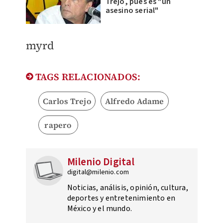
Trejo, pues es "un
asesino serial"
myrd
TAGS RELACIONADOS:
Carlos Trejo
Alfredo Adame
rapero
Milenio Digital
digital@milenio.com
Noticias, análisis, opinión, cultura,
deportes y entretenimiento en
México y el mundo.