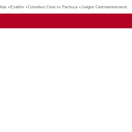
tlas
Exatlón
Columbus Crew vs Pachuca
Juegos Centroamericanos