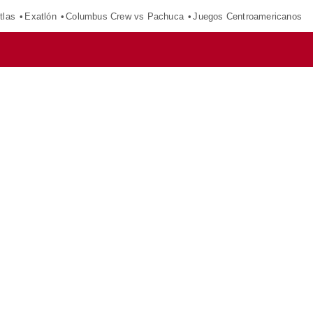
tlas
Exatlón
Columbus Crew vs Pachuca
Juegos Centroamericanos