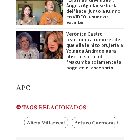
"Las más fun-hadas":
Ángela Aguilar se burla
del 'hate' junto a Kunno
en VIDEO; usuarios
estallan
Verónica Castro
reacciona a rumores de
que ella le hizo brujería a
Yolanda Andrade para
afectar su salud:
"Macumba solamente la
hago en el escenario"
APC
TAGS RELACIONADOS:
Alicia Villarreal
Arturo Carmona