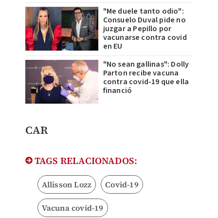
"Me duele tanto odio":
Consuelo Duval pide no
juzgar a Pepillo por
vacunarse contra covid
en EU
"No sean gallinas": Dolly
Parton recibe vacuna
contra covid-19 que ella
financió
​CAR
TAGS RELACIONADOS:
Allisson Lozz
Covid-19
Vacuna covid-19