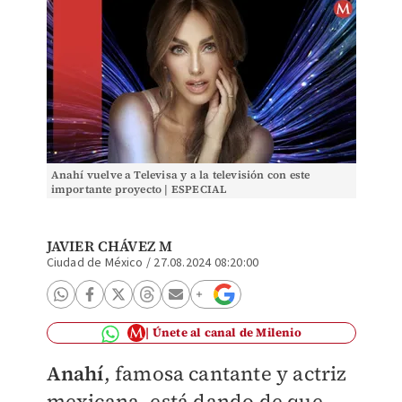
Anahí vuelve a Televisa y a la televisión con este
importante proyecto | ESPECIAL
JAVIER CHÁVEZ M
Ciudad de México
/
27.08.2024 08:20:00
Únete al canal de Milenio
Anahí
, famosa cantante y actriz
mexicana, está dando de que