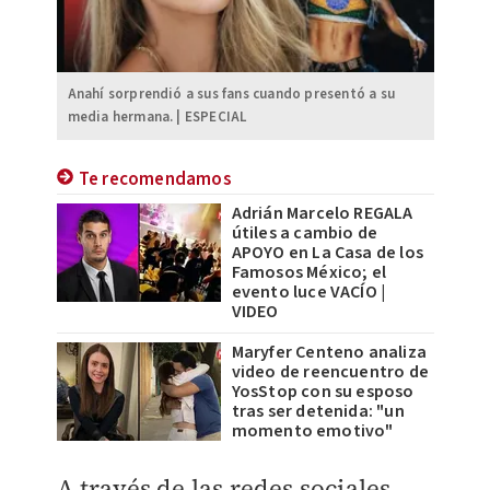
Anahí sorprendió a sus fans cuando presentó a su
media hermana. | ESPECIAL
Te recomendamos
Adrián Marcelo REGALA
útiles a cambio de
APOYO en La Casa de los
Famosos México; el
evento luce VACÍO |
VIDEO
Maryfer Centeno analiza
video de reencuentro de
YosStop con su esposo
tras ser detenida: "un
momento emotivo"
​A través de las redes sociales