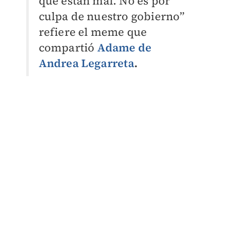
que están mal. No es por
culpa de nuestro gobierno”
refiere el meme que
compartió
Adame de
Andrea Legarre
t
a
.