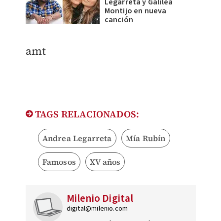
Legarreta y Galilea
Montijo en nueva
canción
amt
TAGS RELACIONADOS:
Andrea Legarreta
Mía Rubín
Famosos
XV años
Milenio Digital
digital@milenio.com