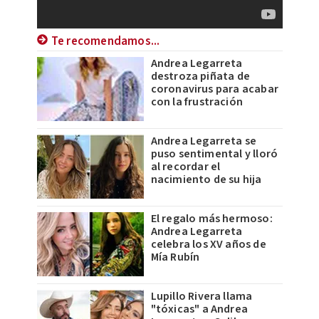
Te recomendamos...
Andrea Legarreta
destroza piñata de
coronavirus para acabar
con la frustración
Andrea Legarreta se
puso sentimental y lloró
al recordar el
nacimiento de su hija
El regalo más hermoso:
Andrea Legarreta
celebra los XV años de
Mía Rubín
Lupillo Rivera llama
"tóxicas" a Andrea