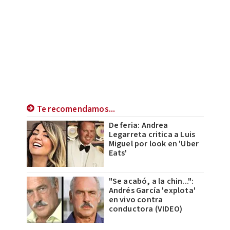
Te recomendamos...
De feria: Andrea
Legarreta critica a Luis
Miguel por look en 'Uber
Eats'
"Se acabó, a la chin...":
Andrés García 'explota'
en vivo contra
conductora (VIDEO)