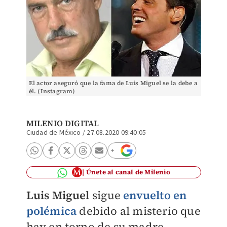
El actor aseguró que la fama de Luis Miguel se la debe a
él. (Instagram)
MILENIO DIGITAL
Ciudad de México
/
27.08.2020 09:40:05
Únete al canal de Milenio
Luis Miguel
sigue
envuelto en
polémica
debido al misterio que
hay en torno de su madre