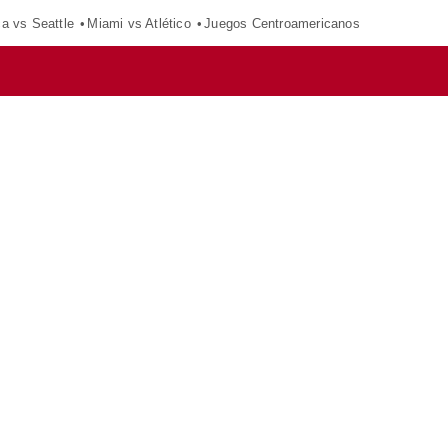
ca vs Seattle
Miami vs Atlético
Juegos Centroamericanos