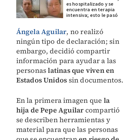
es hospitalizado y se
encuentra en terapia
intensiva; esto le pasó
Ángela Aguilar
, no realizó
ningún tipo de declaración; sin
embargo, decidió compartir
información para ayudar a las
personas
latinas que viven en
Estados Unidos
sin documentos.
En la primera imagen que
la
hija de Pepe Aguilar
compartió
se describen herramientas y
material para que las personas
que se encuentran
en riesgo de