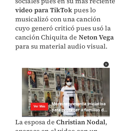
sociales pues en su más reciente
video para TikTok
pues lo
musicalizó con una canción
cuyo generó criticó pues usó la
canción Chiquita de
Neton Vega
para su material audio visual.
La esposa de
Christian Nodal
,
aparece en el video con un