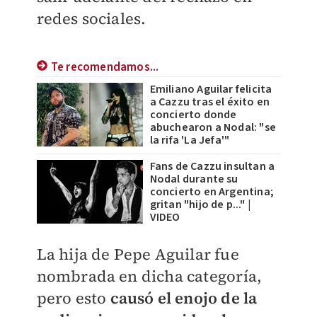
redes sociales.
Te recomendamos...
Emiliano Aguilar felicita
a Cazzu tras el éxito en
concierto donde
abuchearon a Nodal: "se
la rifa 'La Jefa'"
Fans de Cazzu insultan a
Nodal durante su
concierto en Argentina;
gritan "hijo de p..." |
VIDEO
La hija de Pepe Aguilar fue
nombrada en dicha categoría,
pero esto
causó el enojo de la