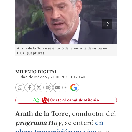
Arath de la Torre se enteró de la muerte de su tía en
Arath de
HOY. (Captura)
esposa 
(Insta
MILENIO DIGITAL
Ciudad de México
/
21.01.2021 10:20:40
Únete al canal de Milenio
Arath de la Torre
, conductor del
programa Hoy
, se enteró
en
plena transmisión en vivo
que