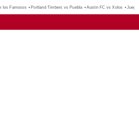
e los Famosos
Portland Timbers vs Puebla
Austin FC vs Xolos
Juego