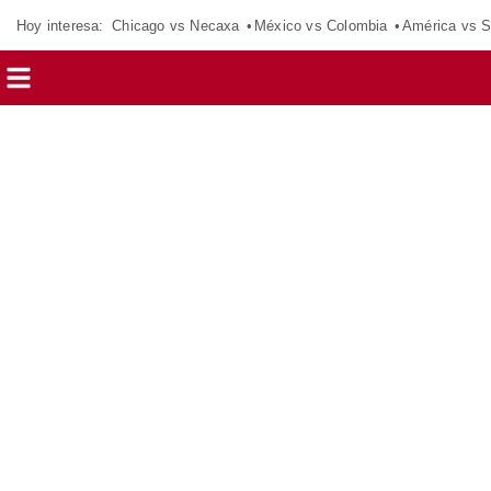
Hoy interesa:
Chicago vs Necaxa
México vs Colombia
América vs S