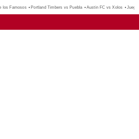
e los Famosos
Portland Timbers vs Puebla
Austin FC vs Xolos
Juego