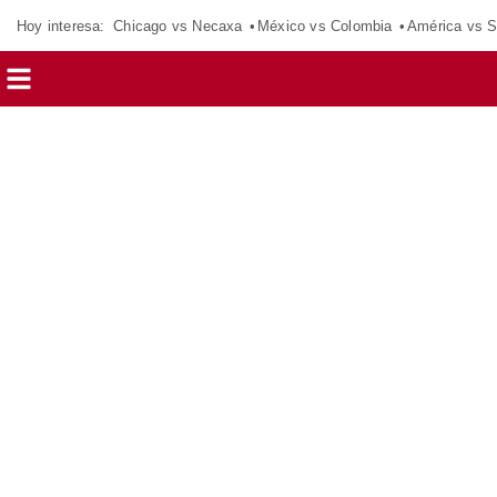
Hoy interesa:
Chicago vs Necaxa
México vs Colombia
América vs S