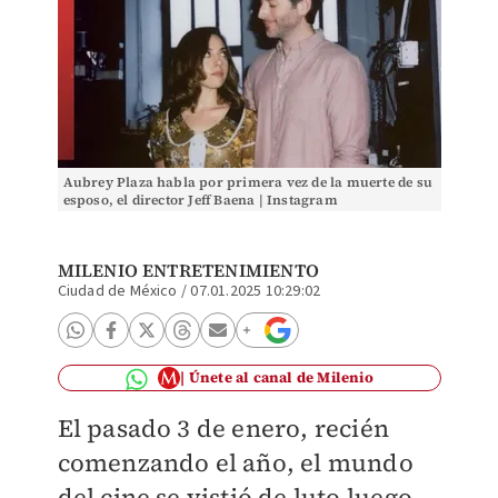
Aubrey Plaza habla por primera vez de la muerte de su
esposo, el director Jeff Baena | Instagram
MILENIO ENTRETENIMIENTO
Ciudad de México
/
07.01.2025 10:29:02
Únete al canal de Milenio
El pasado 3 de enero, recién
comenzando el año, el mundo
del cine se vistió de luto luego