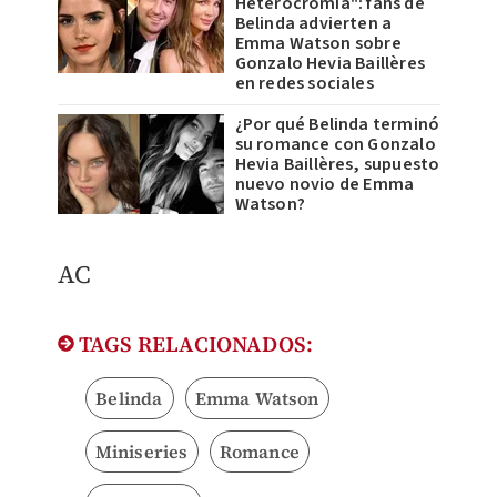
Heterocromía": fans de
Belinda advierten a
Emma Watson sobre
Gonzalo Hevia Baillères
en redes sociales
¿Por qué Belinda terminó
su romance con Gonzalo
Hevia Baillères, supuesto
nuevo novio de Emma
Watson?
AC
TAGS RELACIONADOS:
Belinda
Emma Watson
Miniseries
Romance