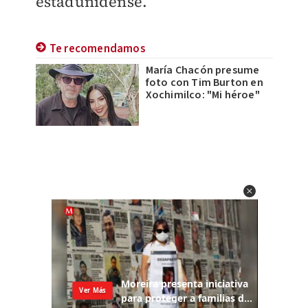
estadunidense.
Te recomendamos
María Chacón presume
foto con Tim Burton en
Xochimilco: "Mi héroe"