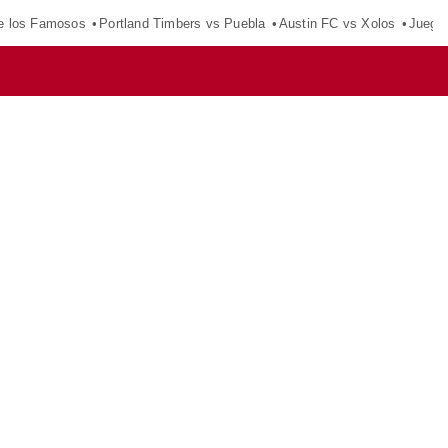
e los Famosos
Portland Timbers vs Puebla
Austin FC vs Xolos
Juego