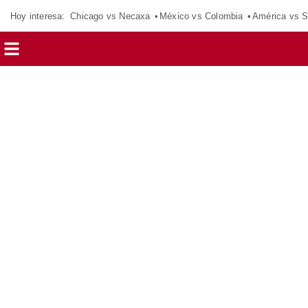
Hoy interesa:
Chicago vs Necaxa
México vs Colombia
América vs S