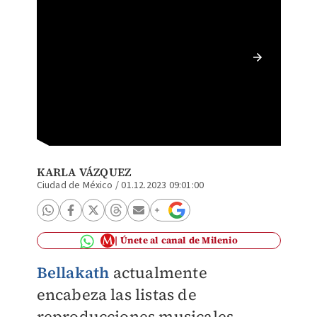
Bellaka
ESPECI
KARLA VÁZQUEZ
Ciudad de México
/
01.12.2023 09:01:00
Únete al canal de Milenio
Bellakath
actualmente
encabeza las listas de
reproducciones musicales