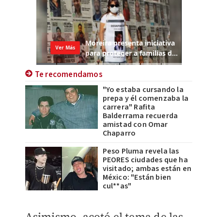
Te recomendamos
"Yo estaba cursando la
prepa y él comenzaba la
carrera" Rafita
Balderrama recuerda
amistad con Omar
Chaparro
Peso Pluma revela las
PEORES ciudades que ha
visitado; ambas están en
México: "Están bien
cul**as"
Asimismo, acotó el tema de las