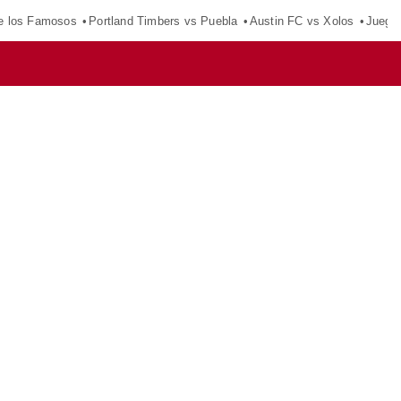
e los Famosos
Portland Timbers vs Puebla
Austin FC vs Xolos
Juego