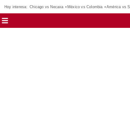
Hoy interesa:
Chicago vs Necaxa
México vs Colombia
América vs S