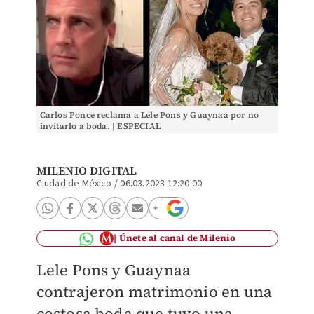
Carlos Ponce reclama a Lele Pons y Guaynaa por no
invitarlo a boda. | ESPECIAL
MILENIO DIGITAL
Ciudad de México
/
06.03.2023 12:20:00
Únete al canal de Milenio
Lele Pons y Guaynaa
contrajeron matrimonio en una
costosa boda que tuvo una