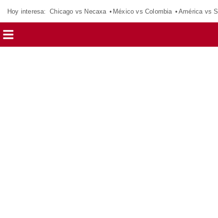
Hoy interesa:
Chicago vs Necaxa
México vs Colombia
América vs S