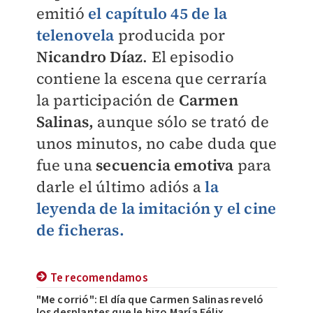
emitió
el capítulo 45 de la
telenovela
producida por
Nicandro Díaz
. El episodio
contiene la escena que cerraría
la participación de
Carmen
Salinas,
aunque sólo se trató de
unos minutos, no cabe duda que
fue una
secuencia emotiva
para
darle el último adiós a
la
leyenda de la imitación y el cine
de ficheras.
Te recomendamos
"Me corrió": El día que Carmen Salinas reveló
los desplantes que le hizo María Félix