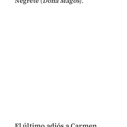
Negrete
(
Doña Magos
).
El último adiós a Carmen