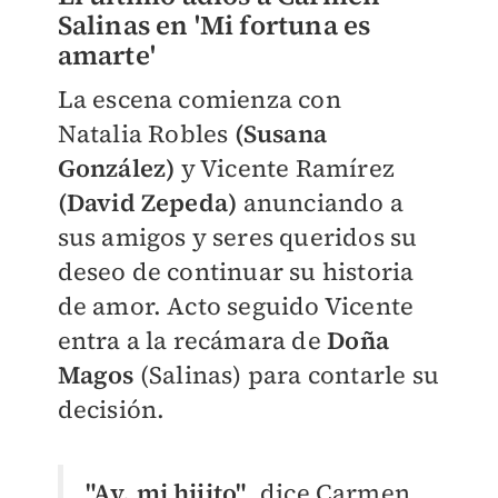
Salinas en 'Mi fortuna es
amarte'
La escena comienza con
Natalia
Robles
(Susana
González)
y Vicente Ramírez
(David Zepeda)
anunciando
a
sus amigos y seres queridos su
deseo de continuar su historia
de amor. Acto seguido Vicente
entra a la recámara de
Doña
Magos
(Salinas) para contarle su
decisión.
"Ay, mi hijito"
, dice Carmen