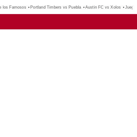
e los Famosos
Portland Timbers vs Puebla
Austin FC vs Xolos
Juego