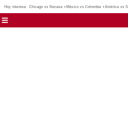
Hoy interesa:
Chicago vs Necaxa
México vs Colombia
América vs S