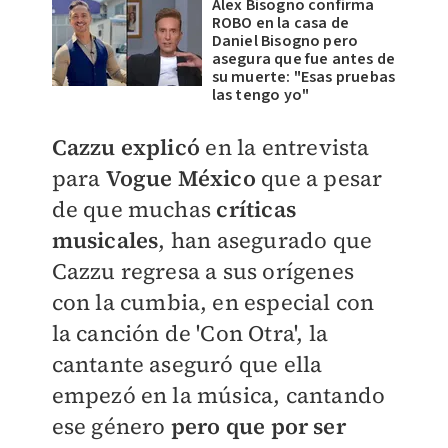
Alex Bisogno confirma
ROBO en la casa de
Daniel Bisogno pero
asegura que fue antes de
su muerte: "Esas pruebas
las tengo yo"
Cazzu explicó
en la entrevista
para
Vogue México
que a pesar
de que muchas
críticas
musicales
, han asegurado que
Cazzu regresa a sus orígenes
con la cumbia, en especial con
la canción de 'Con Otra', la
cantante aseguró que ella
empezó en la música, cantando
ese género
pero que por ser