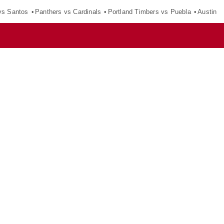
vs Santos
Panthers vs Cardinals
Portland Timbers vs Puebla
Austin F