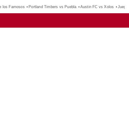
e los Famosos
Portland Timbers vs Puebla
Austin FC vs Xolos
Juego