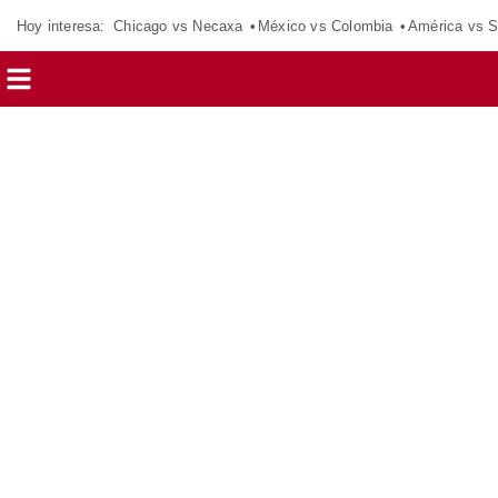
Hoy interesa:
Chicago vs Necaxa
México vs Colombia
América vs S