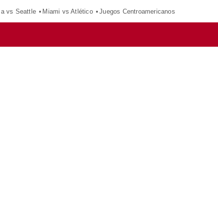
ca vs Seattle
Miami vs Atlético
Juegos Centroamericanos