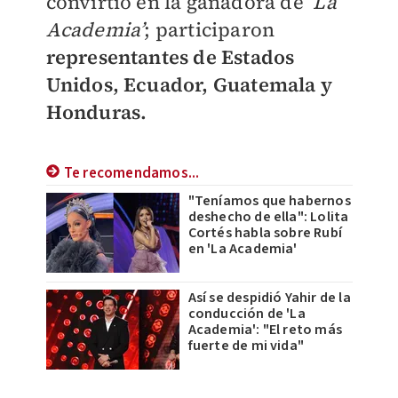
convirtió en la ganadora de ‘
La
Academia’
; participaron
representantes de Estados
Unidos, Ecuador, Guatemala y
Honduras.
Te recomendamos...
"Teníamos que habernos
deshecho de ella": Lolita
Cortés habla sobre Rubí
en 'La Academia'
Así se despidió Yahir de la
conducción de 'La
Academia': "El reto más
fuerte de mi vida"