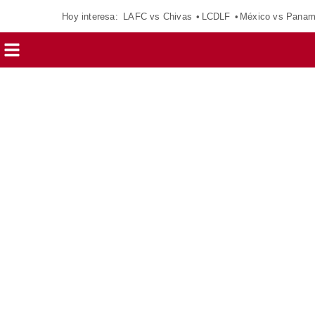
Hoy interesa:
LAFC vs Chivas
LCDLF
México vs Pana