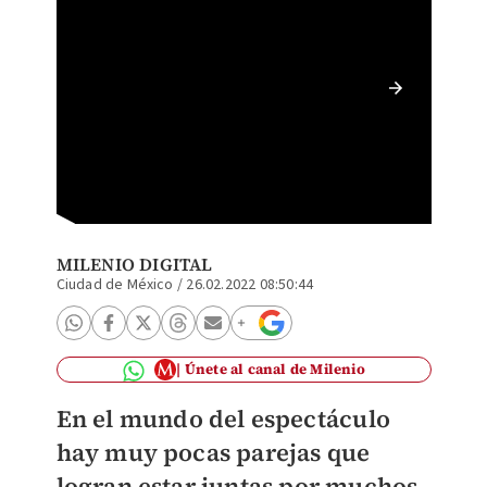
Christi
una tel
MILENIO DIGITAL
Ciudad de México
/
26.02.2022 08:50:44
Únete al canal de Milenio
En el mundo del espectáculo
hay muy pocas parejas que
logran estar juntas por muchos