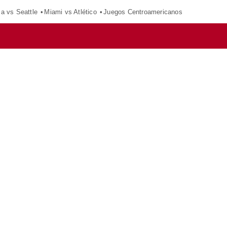
ca vs Seattle
Miami vs Atlético
Juegos Centroamericanos