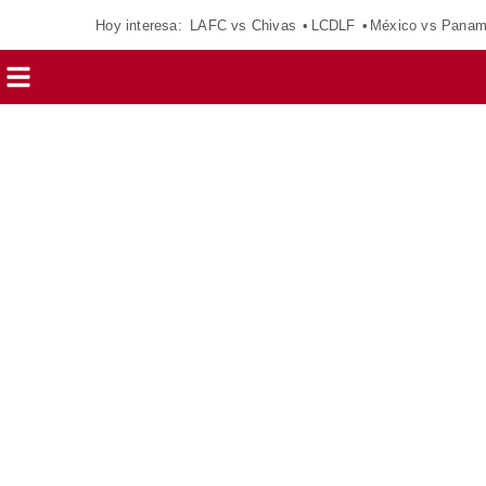
Hoy interesa:
LAFC vs Chivas
LCDLF
México vs Pana