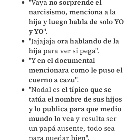
"V
aya
no sorprende el
narcisismo, menciona a la
hija y luego habla de solo YO
y YO
".
"
Jajajaja
ora hablando de la
hija
para ver si pega".
"Y
en el documental
mencionara como le puso el
cuerno a cazu
".
"
Nodal es
el típico que se
tatúa el nombre de sus hijos
y lo publica para que medio
mundo lo vea
y resulta ser
un papá ausente, todo sea
para quedar bien".