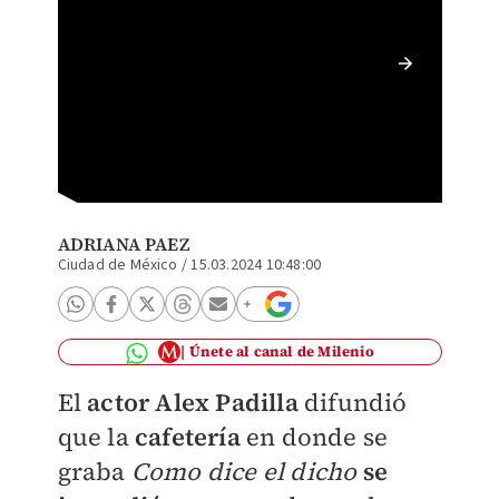
Como di
| Insta
ADRIANA PAEZ
Ciudad de México
/
15.03.2024 10:48:00
Únete al canal de Milenio
El
actor
Alex Padilla
difundió
que la
cafetería
en donde se
graba
Como dice el dicho
se