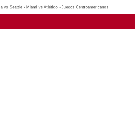
ca vs Seattle
Miami vs Atlético
Juegos Centroamericanos