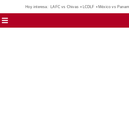
Hoy interesa:
LAFC vs Chivas
LCDLF
México vs Pana